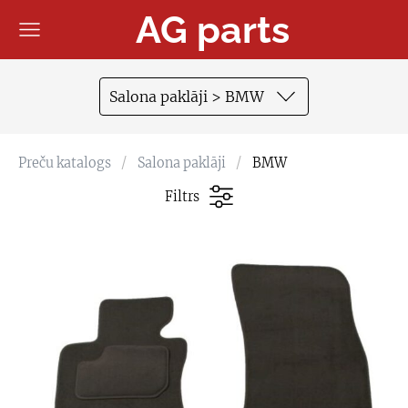
AG parts
Salona paklāji > BMW
Preču katalogs
Salona paklāji
BMW
Filtrs