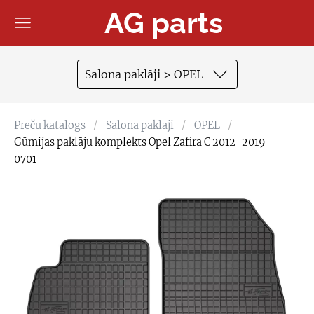
AG parts
Salona paklāji > OPEL
Preču katalogs
Salona paklāji
OPEL
Gūmijas paklāju komplekts Opel Zafira C 2012-2019
0701